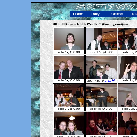
Home
Fotky
Ohlasy
Rel
80.let DG - ples k 80.let?m Dvo?�kova gymn�zia
zobr 4x, Ø
0.00
zobr 17x, Ø
0.00
zobr 3x, 
zobr 6x, Ø
0.00
zobr 7x, 
zobr 73x, Ø
1.11
zobr 7x, Ø
0.00
zobr 4x, Ø
0.00
zobr 29x,
zobr 13x, Ø
0.00
zobr 4x, Ø
0.00
zobr 3x, 