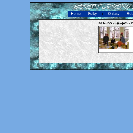
Home
Fotky
Ohlasy
Rel
80.let DG - n�v�t?va